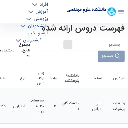
افراد
دانشکده علوم مهندسی
آموزش
پژوهش
فهرست دروس ارائه شده
دروس ارائه شده - دانشکده علوم مهندسی esc
دانشجویان
آرشیو اخبار
نو دانشجویان
مجموع
نتایج:
دانشکده‌ها
جستجو
26
زمان
دانشکده/
نام درس
استاد
واحد
ارائه
نوع
مقط
پژوهشکده
درس
هرهفته,
ژئوفیزیک
علی
دانشکدگان
3
10:30-
اختیاری
دکت
پیشرفته
مرادی
‌فنی
12:00