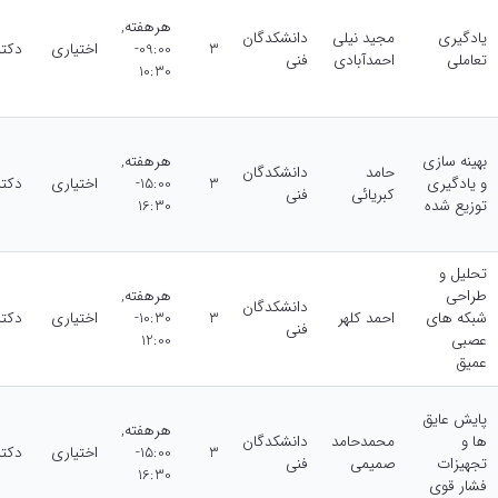
هرهفته,
یادگیری
مجید نیلی
دانشکدگان
3
09:00-
اختیاری
دکت
تعاملی
احمدآبادی
‌فنی
10:30
بهینه سازی
هرهفته,
حامد
دانشکدگان
و یادگیری
3
15:00-
اختیاری
دکت
کبریائی
‌فنی
توزیع شده
16:30
تحلیل و
طراحی
هرهفته,
دانشکدگان
شبکه های
احمد کلهر
3
10:30-
اختیاری
دکت
‌فنی
عصبی
12:00
عمیق
پایش عایق
هرهفته,
ها و
محمدحامد
دانشکدگان
3
15:00-
اختیاری
دکت
تجهیزات
صمیمی
‌فنی
16:30
فشار قوی